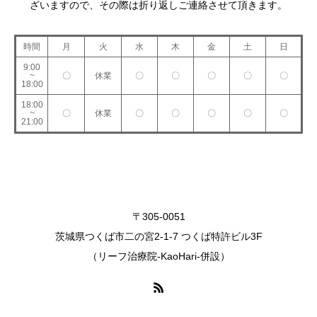
ざいますので、その際は折り返しご連絡させて頂きます。
時間
月
火
水
木
金
土
日
9:00
~
〇
休業
〇
〇
〇
〇
〇
18:00
18:00
~
〇
休業
〇
〇
〇
〇
〇
21:00
〒305-0051
茨城県つくば市二の宮2-1-7 つくば特許ビル3F
（リーフ治療院-KaoHari-併設）