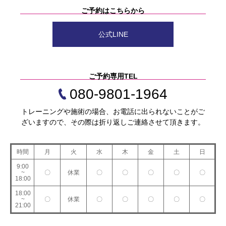
ご予約はこちらから
公式LINE
ご予約専用TEL
080-9801-1964
トレーニングや施術の場合、お電話に出られないことがご
ざいますので、その際は折り返しご連絡させて頂きます。
時間
月
火
水
木
金
土
日
9:00
~
〇
休業
〇
〇
〇
〇
〇
18:00
18:00
~
〇
休業
〇
〇
〇
〇
〇
21:00