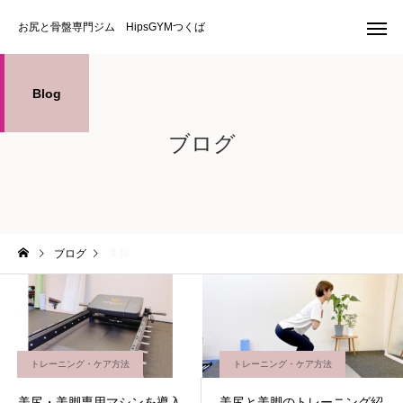
お尻と骨盤専門ジム HipsGYMつくば
Blog
ブログ
ブログ
美脚
トレーニング・ケア方法
トレーニング・ケア方法
美尻・美脚専用マシンを導入
美尻と美脚のトレーニング紹