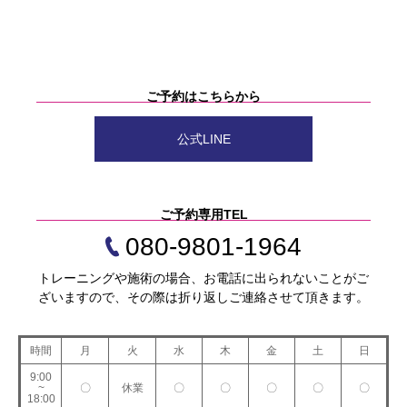
ご予約はこちらから
公式LINE
ご予約専用TEL
080-9801-1964
トレーニングや施術の場合、お電話に出られないことがご
ざいますので、その際は折り返しご連絡させて頂きます。
時間
月
火
水
木
金
土
日
9:00
~
〇
休業
〇
〇
〇
〇
〇
18:00