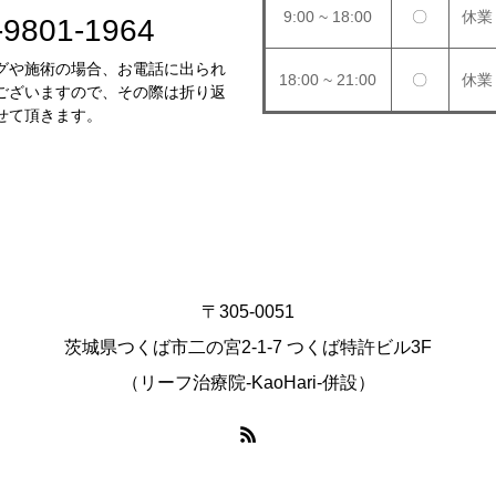
9:00 ~ 18:00
〇
休業
-9801-1964
グや施術の場合、お電話に出られ
18:00 ~ 21:00
〇
休業
ございますので、その際は折り返
せて頂きます。
〒305-0051
茨城県つくば市二の宮2-1-7 つくば特許ビル3F
（リーフ治療院-KaoHari-併設）